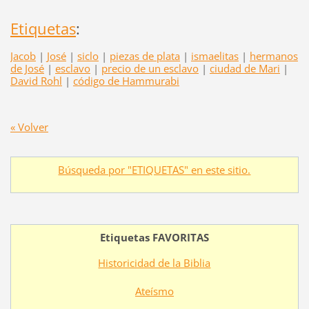
Etiquetas
:
Jacob
|
José
|
siclo
|
piezas de plata
|
ismaelitas
|
hermanos
de José
|
esclavo
|
precio de un esclavo
|
ciudad de Mari
|
David Rohl
|
código de Hammurabi
« Volver
Búsqueda por "ETIQUETAS" en este sitio.
Etiquetas FAVORITAS
Historicidad de la Biblia
Ateísmo