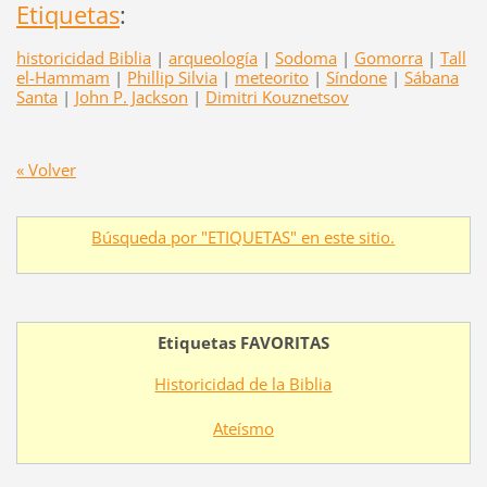
Etiquetas
:
historicidad Biblia
|
arqueología
|
Sodoma
|
Gomorra
|
Tall
el-Hammam
|
Phillip Silvia
|
meteorito
|
Síndone
|
Sábana
Santa
|
John P. Jackson
|
Dimitri Kouznetsov
« Volver
Búsqueda por "ETIQUETAS" en este sitio.
Etiquetas FAVORITAS
Historicidad de la Biblia
Ateísmo