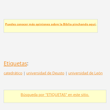
Puedes conocer más opiniones sobre la Biblia pinchando aquí
.
Etiquetas
:
catedrático
|
universidad de Deusto
|
universidad de León
Búsqueda por "ETIQUETAS" en este sitio.