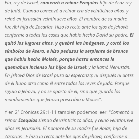
Ela, rey de Israel,
comenzó a reinar Ezequías
hijo de Acaz rey
de Judá. Cuando comenzó a reinar era de veinticinco años, y
reinó en Jerusalén veintinueve años. El nombre de su madre
fue Abi hija de Zacarías Hizo lo recto ante los ojos de Jehová,
conforme a todas las cosas que había hecho David su padre.
El
quitó los lugares altos, y quebró las imágenes, y cortó los
símbolos de Asera, e hizo pedazos la serpiente de bronce
que había hecho Moisés, porque hasta entonces le
quemaban incienso los hijos de Israel
; y la llamó Nehustán.
En Jehová Dios de Israel puso su esperanza; ni después ni antes
de él hubo otro como él entre todos los reyes de Judá. Porque
siguió a Jehová, y no se apartó de él, sino que guardó los
mandamientos que Jehová prescribió a Moisés
”.
Y en 2ª Crónicas 29:1-11 también podemos leer: “
Comenzó a
reinar
Ezequías
siendo de veinticinco años, y reinó veintinueve
años en Jerusalén. El nombre de su madre fue Abías, hija de
Zacarías. E hizo lo recto ante los ojos de Jehová, conforme a