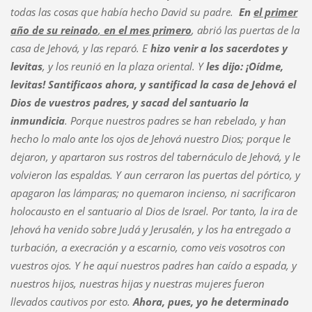
todas las cosas que había hecho David su padre.
En
el primer
año de su reinado
,
en el mes primero
, abrió las puertas de la
casa de Jehová, y las reparó. E
hizo venir a los sacerdotes y
levitas
, y los reunió en la plaza oriental. Y
les dijo: ¡Oídme,
levitas! Santificaos ahora, y santificad la casa de Jehová el
Dios de vuestros padres, y sacad del santuario la
inmundicia
. Porque nuestros padres se han rebelado, y han
hecho lo malo ante los ojos de Jehová nuestro Dios; porque le
dejaron, y apartaron sus rostros del tabernáculo de Jehová, y le
volvieron las espaldas. Y aun cerraron las puertas del pórtico, y
apagaron las lámparas; no quemaron incienso, ni sacrificaron
holocausto en el santuario al Dios de Israel. Por tanto, la ira de
Jehová ha venido sobre Judá y Jerusalén, y los ha entregado a
turbación, a execración y a escarnio, como veis vosotros con
vuestros ojos. Y he aquí nuestros padres han caído a espada, y
nuestros hijos, nuestras hijas y nuestras mujeres fueron
llevados cautivos por esto.
Ahora, pues, yo he determinado