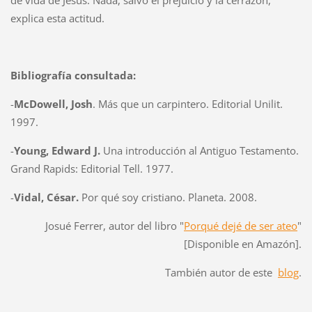
de vida de Jesús. Nada, salvo el prejuicio y la cerrazón,
explica esta actitud.
Bibliografía consultada:
-
McDowell, Josh
. Más que un carpintero. Editorial Unilit.
1997.
-
Young, Edward J.
Una introducción al Antiguo Testamento.
Grand Rapids: Editorial Tell. 1977.
-
Vidal, César.
Por qué soy cristiano. Planeta. 2008.
Josué Ferrer, autor del libro "
Porqué dejé de ser ateo
"
[Disponible en Amazón].
También autor de este
blog
.