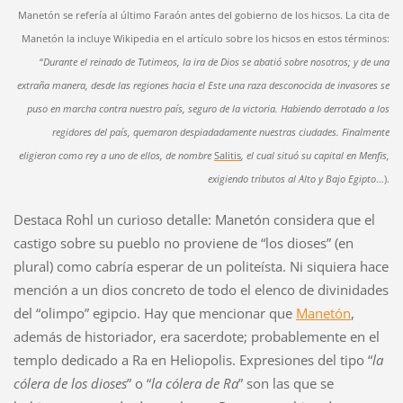
Manetón se refería al último Faraón antes del gobierno de los h
icsos
. La cita de
Manetón la incluye Wikipedia en el artículo sobre los hicsos en estos términos:
“
Durante el reinado de Tutimeos, la ira de Dios se abatió sobre nosotros; y de una
extraña manera, desde las regiones hacia el Este una raza desconocida de invasores se
puso en marcha contra nuestro país, seguro de la victoria. Habiendo derrotado a los
regidores del país, quemaron despiadadamente nuestras ciudades. Finalmente
eligieron como rey a uno de ellos, de nombre
Salitis
, el cual situó su capital en Menfis,
exigiendo tributos al Alto y Bajo Egipto
…).
Destaca Rohl un curioso detalle: Manetón considera que el
castigo sobre su pueblo no proviene de “los dioses” (en
plural) como cabría esperar de un politeísta. Ni siquiera hace
mención a un dios concreto de todo el elenco de divinidades
del “olimpo” egipcio. Hay que mencionar que
Manetón
,
además de historiador, era sacerdote; probablemente en el
templo dedicado a Ra en Heliopolis. Expresiones del tipo “
la
cólera de los dioses
” o “
la cólera de Ra
” son las que se