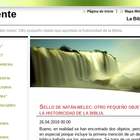
ente
Página de inicio
Mapa We
La Bib
tán-melec: Otro pequeño objeto que apuntala la historicidad de la Biblia.
s"
a?
noticias
storia
ceptos
les"
stacables
S
ELLO DE NATÁN-MELEC: OTRO PEQUEÑO OBJE
LA HISTORICIDAD DE LA BIBLIA.
26.04.2019 00:00
antes
Bueno, en realidad se han encontrado dos objetos, pero
en especial porque incluye la primera mención de un 
antes
bíblico hallada por los arqueólogos. Se trata de un nom