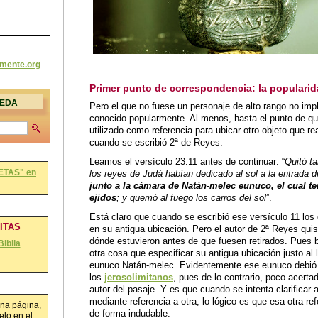
amente
.org
Primer punto de correspondencia: la populari
UEDA
Pero el que no fuese un personaje de alto rango no imp
conocido popularmente. Al menos, hasta el punto de q
utilizado como referencia para ubicar otro objeto que r
cuando se escribió 2ª de Reyes.
Leamos el versículo 23:11 antes de continuar: “
Quitó t
los reyes de Judá habían dedicado al sol a la entrada 
ETAS" en
junto a la cámara de Natán-melec eunuco, el cual te
ejidos
; y quemó al fuego los carros del sol
”.
Está claro que cuando se escribió ese versículo 11 los
RITAS
en su antigua ubicación. Pero el autor de 2ª Reyes qui
dónde estuvieron antes de que fuesen retirados. Pues bi
Biblia
otra cosa que especificar su antigua ubicación justo al
eunuco Natán-melec. Evidentemente ese eunuco debió 
los
jerosolimitanos
, pues de lo contrario, poco acerta
autor del pasaje. Y es que cuando se intenta clarificar 
mediante referencia a otra, lo lógico es que esa otra r
na página,
de forma indudable.
lo en el