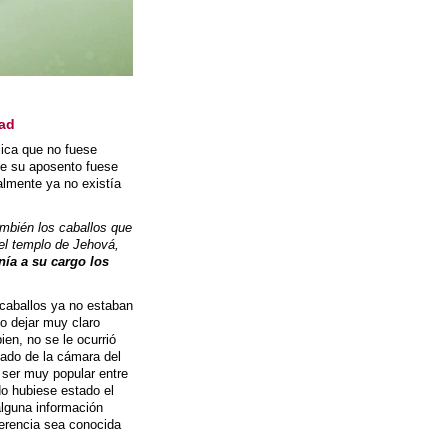
dad
lica que no fuese
ue su aposento fuese
ealmente ya no existía
ambién los caballos que
del templo de Jehová,
nía a su cargo los
 caballos ya no estaban
so dejar muy claro
en, no se le ocurrió
 lado de la cámara del
ser muy popular entre
do hubiese estado el
alguna información
eferencia sea conocida