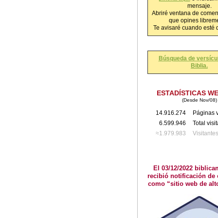
mensaje.
Abriré ventana de comen
que opines librem
Te avisaré cuando esté 
Búsqueda de versícul
Biblia.
ESTADÍSTICAS W
(Desde Nov/08)
14.916.274
Páginas v
6.599.946
Total visi
≈1.979.983
Visitante
El 03/12/2022 biblica
recibió notificación de 
como “sitio web de alt