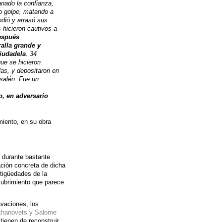
nado la confianza,
ro golpe, matando a
ndió y arrasó sus
 hicieron cautivos a
espués
alla grande y
Ciudadela
. 34
que se hicieron
las, y depositaron en
usalén. Fue un
o, en adversario
miento, en su obra
 durante bastante
ción concreta de dicha
tigüedades de la
ubrimiento que parece
vaciones, los
khanovets y Salome
tienen de reconstruir