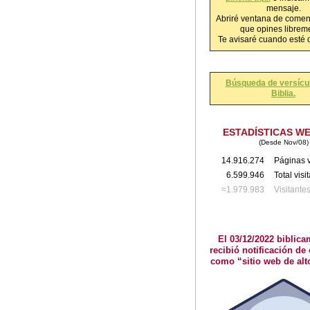
mensaje.
Abriré ventana de comen
que opines librem
Te avisaré cuando esté 
Búsqueda de versícul
Biblia.
ESTADÍSTICAS W
(Desde Nov/08)
14.916.274
Páginas v
6.599.946
Total visi
≈1.979.983
Visitante
El 03/12/2022 biblica
recibió notificación de 
como “sitio web de alt