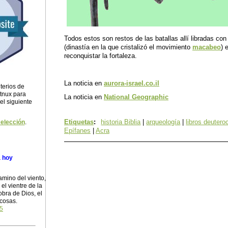
Todos estos son restos de las batallas allí libradas con
(dinastía en la que cristalizó el movimiento
macabeo
) 
reconquistar la fortaleza.
La noticia en
aurora-israel.co.il
terios de
itnux para
La noticia en
National Geographic
 el siguiente
Etiquetas
:
historia Biblia
|
arqueología
|
libros deuter
selección
.
Epífanes
|
Acra
a hoy
amino del viento,
el vientre de la
obra de Dios, el
 cosas.
:5