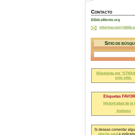
C
ONTACTO
BíblicaMente.org
informac
ion@bibl
ic
S
ITIO DE BÚSQ
Búsqueda por "ETIQU
este sitio.
Etiquetas FAVO
Historicidad de la 
Ateísmo
Si deseas comentar algu
pincha aquí
e indícame