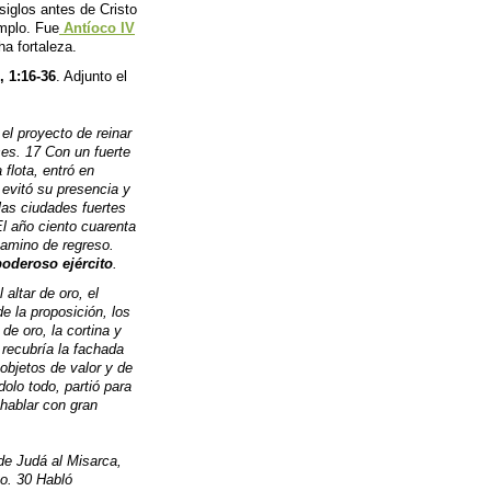
 siglos antes de Cristo
emplo. Fue
Antíoco IV
ha fortaleza.
, 1:16-36
. Adjunto el
el proyecto de reinar
ses. 17 Con un fuerte
 flota, entró en
 evitó su presencia y
as ciudades fuertes
El año ciento cuarenta
camino de regreso.
poderoso ejército
.
 altar de oro, el
e la proposición, los
de oro, la cortina y
 recubría la fachada
 objetos de valor y de
olo todo, partió para
hablar con gran
de Judá al Misarca,
to. 30 Habló