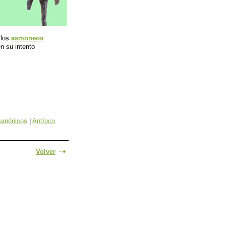
 los
asmoneos
en su intento
ocanónicos
|
Antíoco
Volver