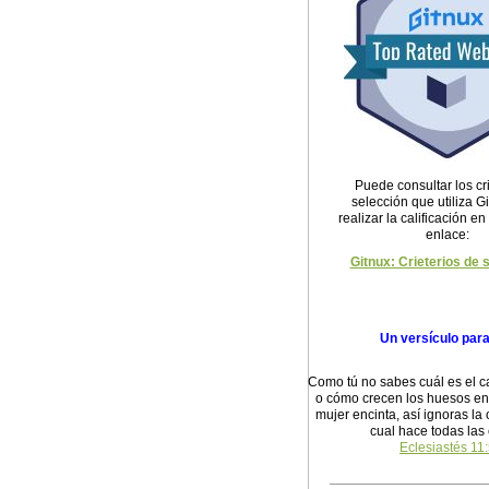
Puede consultar los cri
selección que utiliza G
realizar la calificación en
enlace:
Gitnux: Crieterios de 
Un versículo par
Como tú no sabes cuál es el c
o cómo crecen los huesos en 
mujer encinta, así ignoras la 
cual hace todas las
Eclesiastés 11