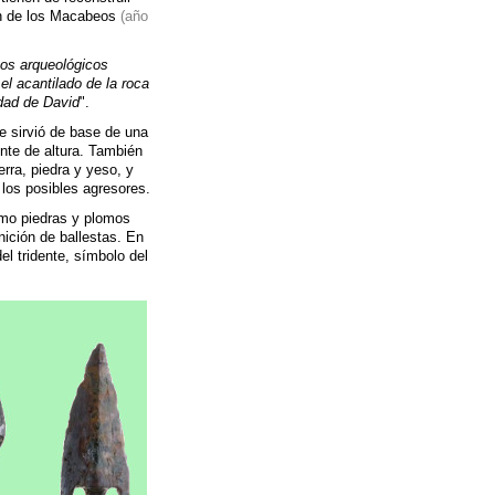
ón de los Macabeos
(año
gos arqueológicos
el acantilado de la roca
udad de David
".
e sirvió de base de una
inte de altura. También
erra, piedra y yeso, y
 los posibles agresores.
omo piedras y plomos
nición de ballestas. En
el tridente, símbolo del