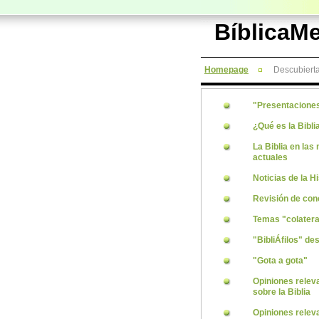
BíblicaM
Homepage
Descubierta
"Presentacione
¿Qué es la Bibli
La Biblia en las 
actuales
Noticias de la Hi
Revisión de con
Temas "colatera
"BibliÁfilos" de
"Gota a gota"
Opiniones relev
sobre la Biblia
Opiniones relev