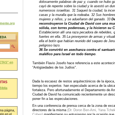
dolosamente palabras de paz y, cuando se hubo ga
cayó de repente sobre la ciudad y le asestó un du
numerosos israelitas. 31 Saqueó la ciudad, la ince
casas y la muralla que la rodeaba. 32 Sus hombres
mujeres y niños, y se adueñaron del ganado. 33
D
reconstruyeron la Ciudad de David con una mur
amente
.org
sólida, con torres poderosas, y la hicieron su 
Establecieron allí una raza pecadora de rebeldes, 
fuertes en ella. 35 La proveyeron de armas y vitual
UEDA
ella el botín que habían reunido del saqueo de Jer
peligroso lazo.
36 Se convirtió en asechanza contra el santuari
maléfico para Israel en todo tiempo
.
ETAS" en
También Flavio Josefo hace referencia a este aconteci
“Antigüedades de los Judíos".
Dada la escasez de restos arquitectónicos de la época,
RITAS
tiempo los expertos han especulado acerca de la ubica
Biblia
fortaleza. Pero afortunadamente el Departamento de An
Ciudad de David ha comunicado recientemente un desc
poner fin a las especulaciones.
En una conferencia de prensa cerca de la zona de exca
directores de la misma
(Dr. Doron Ben-Ami, Yana Tche
na página,
Cohen)
manifestaron su entusiasmo por la ocasión que 
lo en el