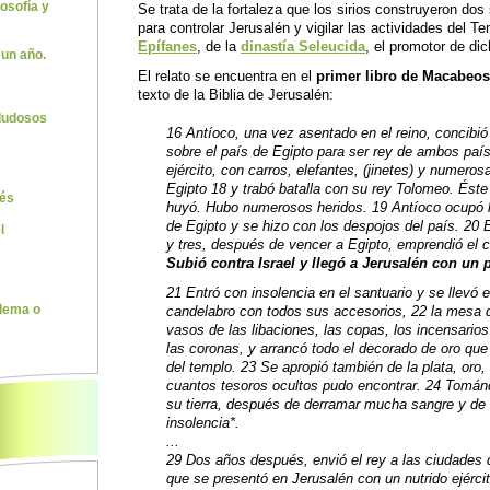
losofía y
Se trata de la fortaleza que los sirios construyeron dos
para controlar Jerusalén y vigilar las actividades del T
Epífanes
, de la
dinastía Seleucida
, el promotor de dic
 un año.
El relato se encuentra en el
primer libro de Macabeos
texto de la Biblia de Jerusalén:
 dudosos
16 Antíoco, una vez asentado en el reino, concibió 
sobre el país de Egipto para ser rey de ambos paí
ejército, con carros, elefantes, (jinetes) y numerosa
Egipto 18 y trabó batalla con su rey Tolomeo. Éste
rés
huyó. Hubo numerosos heridos. 19 Antíoco ocupó l
de Egipto y se hizo con los despojos del país. 20 
l
y tres, después de vencer a Egipto, emprendió el 
Subió contra Israel y llegó a Jerusalén con un 
21 Entró con insolencia en el santuario y se llevó el
lema o
candelabro con todos sus accesorios, 22 la mesa d
vasos de las libaciones, las copas, los incensarios 
las coronas, y arrancó todo el decorado de oro que
del templo. 23 Se apropió también de la plata, oro,
cuantos tesoros ocultos pudo encontrar. 24 Tománd
su tierra, después de derramar mucha sangre y de 
insolencia*.
...
29 Dos años después, envió el rey a las ciudades 
que se presentó en Jerusalén con un nutrido ejérci