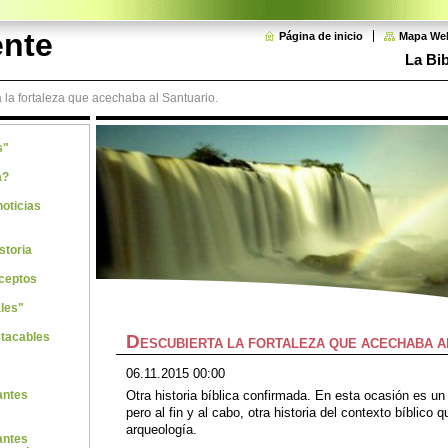
ente
Página de inicio
Mapa We
La Bib
 la fortaleza que acechaba al Santuario.
s"
a?
noticias
storia
ceptos
les"
stacables
D
ESCUBIERTA LA FORTALEZA QUE ACECHABA A
06.11.2015 00:00
Otra historia bíblica confirmada. En esta ocasión es un
antes
pero al fin y al cabo, otra historia del contexto bíblico 
arqueología.
antes