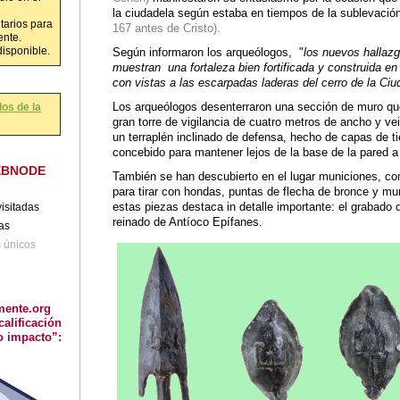
la ciudadela según estaba en tiempos de la sublevaci
tarios para
167 antes de Cristo).
ente.
Según informaron los arqueólogos, "
los nuevos hallaz
disponible.
muestran una fortaleza bien fortificada y construida en 
con vistas a las escarpadas laderas del cerro de la Ci
Los arqueólogos desenterraron una sección de muro qu
os de la
gran torre de vigilancia de cuatro metros de ancho y ve
un terraplén inclinado de defensa, hecho de capas de ti
concebido para mantener lejos de la base de la pared a
EBNODE
También se han descubierto en el lugar municiones, c
para tirar con hondas, puntas de flecha de bronce y mu
estas piezas destaca in detalle importante: el grabado d
isitadas
reinado de Antíoco Epífanes.
tas
s únicos
mente.org
calificación
o impacto”: