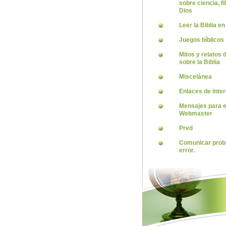
sobre ciencia, fi
Dios
Leer la Biblia en
Juegos bíblicos
Mitos y relatos
sobre la Biblia
Miscelánea
Enlaces de inte
Mensajes para e
Webmaster
Prvd
Comunicar prob
error.