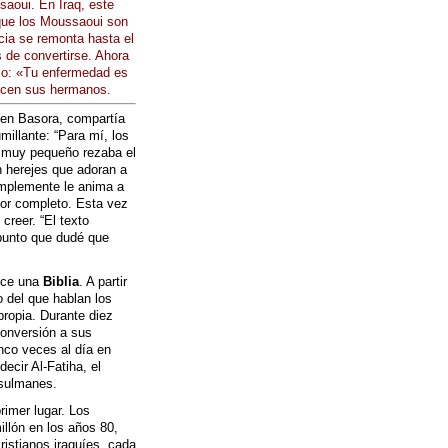
aoui. En Iraq, este
rque los Moussaoui son
cia se remonta hasta el
 de convertirse. Ahora
rlo: «Tu enfermedad es
dicen sus hermanos.
r en Basora, compartía
millante: “Para mí, los
 muy pequeño rezaba el
n herejes que adoran a
implemente le anima a
por completo. Esta vez
creer. “El texto
 punto que dudé que
ece una
Biblia
. A partir
 del que hablan los
ropia. Durante diez
onversión a sus
nco veces al día en
ecir Al-Fatiha, el
usulmanes.
rimer lugar. Los
illón en los años 80,
ristianos iraquíes, cada