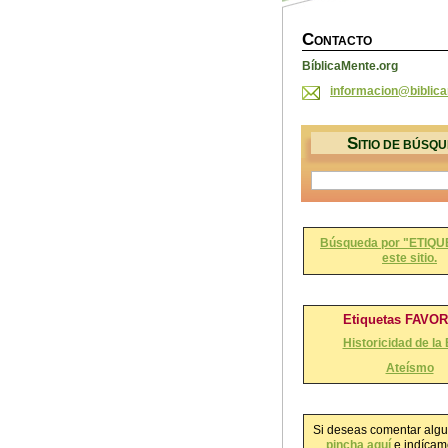
C
ONTACTO
BíblicaMente.org
informac
ion@bibl
ic
S
ITIO DE BÚSQ
Búsqueda por "ETIQU
este sitio.
Etiquetas FAVO
Historicidad de la 
Ateísmo
Si deseas comentar algu
pincha aquí
e indícame