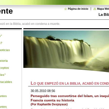
ente
Página de inicio
Mapa We
La Bib
zó en la Biblia, acabó en condena a muerte.
s"
a?
noticias
storia
ceptos
les"
stacables
L
O QUE EMPEZÓ EN LA BIBLIA, ACABÓ EN CON
30.05.2010 08:56
Perseguido tras convertirse del Islam, un iraqu
antes
Francia cuenta su historia
(Por Raphaëlle Desjoyaux)
antes