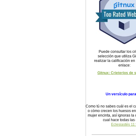
Puede consultar los cri
selección que utiliza G
realizar la calificación en
enlace:
Gitnux: Crieterios de 
Un versículo par
Como tú no sabes cuál es el c
o cómo crecen los huesos en 
mujer encinta, así ignoras la 
cual hace todas las
Eclesiastés 11