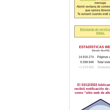
mensaje.
Abriré ventana de comen
que opines librem
Te avisaré cuando esté 
Búsqueda de versícul
Biblia.
ESTADÍSTICAS W
(Desde Nov/08)
14.916.274
Páginas v
6.599.946
Total visi
≈1.979.983
Visitante
El 03/12/2022 biblica
recibió notificación de 
como “sitio web de alt