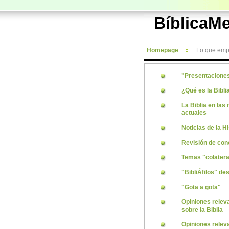
BíblicaM
Homepage
Lo que empe
"Presentacione
¿Qué es la Bibli
La Biblia en las 
actuales
Noticias de la Hi
Revisión de con
Temas "colatera
"BibliÁfilos" de
"Gota a gota"
Opiniones relev
sobre la Biblia
Opiniones relev