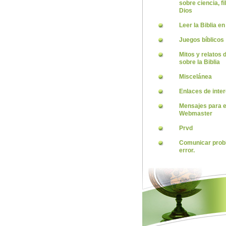
sobre ciencia, fi
Dios
Leer la Biblia en
Juegos bíblicos
Mitos y relatos
sobre la Biblia
Miscelánea
Enlaces de inte
Mensajes para e
Webmaster
Prvd
Comunicar prob
error.