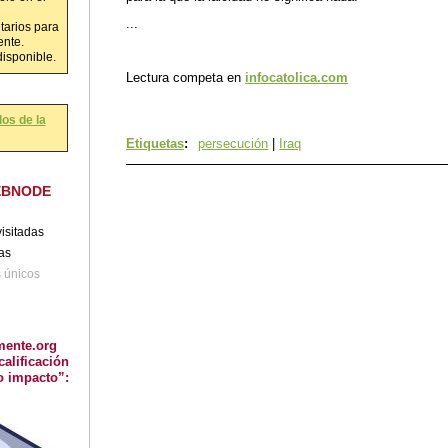
...
tarios para
ente.
disponible.
Lectura competa en
infocatolica.com
os de la
Etiquetas
:
persecución
|
Iraq
EBNODE
isitadas
tas
s únicos
mente.org
calificación
o impacto”: