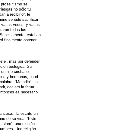
 proselitismo se
riesgas no sólo tu
an a recibirlo”, le
ene sentido sacrificar
 varias veces, y varias
raron todas las
 Sencillamente, estaban
d finalmente obtener
e él, más por defender
cción teológica. Su
n hijo cristiano,
os y hermanas, es el
palabra: “Matadlo”. La
r, declaró la fetua
 entonces es necesario
rancesa. Ha escrito un
onio de su vida: “Este
 Islam”, una religión
umbres. Una religión