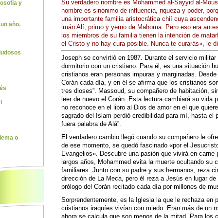
Su verdadero nombre es Mohammed al-Sayyid al-Mouss
losofía y
nombre es sinónimo de influencia, riqueza y poder, po
una importante familia aristocrática chií cuya ascenden
 un año.
imán Alí, primo y yerno de Mahoma. Pero eso era antes
los miembros de su familia tienen la intención de mata
el Cristo y no hay cura posible. Nunca te curarás», le 
 dudosos
Joseph se convirtió en 1987. Durante el servicio milita
dormitorio con un cristiano. Para él, es una situación hu
cristianos eran personas impuras y marginadas. Desde
Corán cada día, y en él se afirma que los cristianos so
rés
tres dioses”. Massoud, su compañero de habitación, s
leer de nuevo el Corán. Esta lectura cambiará su vida 
l
no reconoce en el libro al Dios de amor en el que quiere 
sagrado del Islam perdió credibilidad para mí, hasta el
fuera palabra de Alá”.
El verdadero cambio llegó cuando su compañero le ofr
lema o
de ese momento, se quedó fascinado «por el Jesucristo
Evangelios». Descubre una pasión que vivirá en carne p
largos años, Mohammed evita la muerte ocultando su c
familiares. Junto con su padre y sus hermanos, reza ci
dirección de La Meca, pero él reza a Jesús en lugar de d
prólogo del Corán recitado cada día por millones de m
Sorprendentemente, es la Iglesia la que le rechaza en p
cristianos iraquíes vivían con miedo. Eran más de un m
ahora se calcula que son menos de la mitad. Para los c