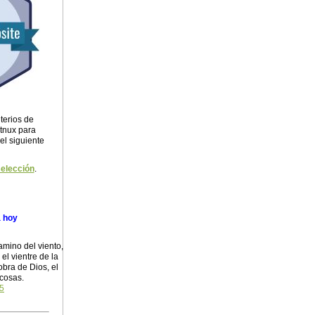
terios de
itnux para
 el siguiente
selección
.
a hoy
amino del viento,
el vientre de la
obra de Dios, el
 cosas.
:5