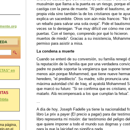
musulmán que llama a la puerta es un riesgo, porque el
castiga con la pena de muerte. “Al pedir el bautismo, ar
propia vida sino también la de los cristianos que te ayud
explica un sacerdote. Otros son aún más francos: “No ti
un rebaño para salvar una sola oveja”. Pide el bautismo
amente
.org
veces se lo deniegan. “Fue muy difícil ver cómo me cer
puertas. Con el tiempo, comprendo por qué lo hicieron.
muertos de miedo”. Gracias a su insistencia, Mohamme
UEDA
permiso para asistir a misa.
La condena a muerte
Cuando se enteró de su conversión, su familia renegó d
la reputación de la familia que por una verdadera convi
padre no puede soportar la vergüenza que supone tener u
ETAS" en
menos aún porque Mohammed, que tiene nueve herman
heredero, “el predilecto”. Su madre, sólo pronuncia una 
máxima autoridad chií de Iraq, el ayatolá Mohammed Sad
que marcó su futuro: “Si se confirma que es cristiano,
RITAS
matarlo. Alá recompensará a los que cumplan la fetua”.
Biblia
...
A día de hoy, Joseph Fadelle ya tiene la nacionalidad f
libro Le prix a payer (El precio a pagar) para dar testim
libro representa mi misión: dar testimonio del peligro del
que quiere imponer a todo el mundo sus dogmas y cost
na página,
para la que la laicidad no significa nada.
lo en el