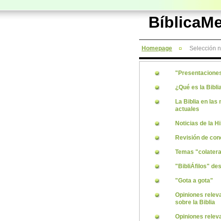
BíblicaM
Homepage
Selección na
"Presentacione
¿Qué es la Bibli
La Biblia en las 
actuales
Noticias de la Hi
Revisión de con
Temas "colatera
"BibliÁfilos" de
"Gota a gota"
Opiniones relev
sobre la Biblia
Opiniones relev