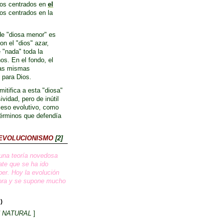
afos centrados en
el
fos centrados en la
 de "diosa menor" es
on el "dios" azar,
 "nada" toda la
os. En el fondo,
el
las mismas
 para Dios.
itifica a esta "diosa"
vidad, pero de inútil
roceso evolutivo, como
términos que defendía
 EVOLUCIONISMO
[2]
 una teoría novedosa
ate que se ha ido
ber. Hoy la evolución
nora y se supone mucho
)
N NATURAL
]