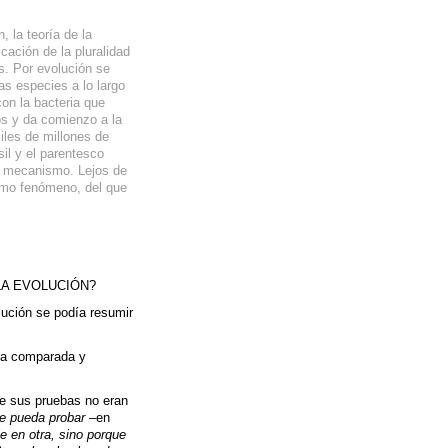
 la teoría de la
cación de la pluralidad
s. Por evolución se
as especies a lo largo
on la bacteria que
os y da comienzo a la
miles de millones de
sil y el parentesco
u mecanismo. Lejos de
simo fenómeno, del que
LA EVOLUCIÓN?
ución se podía resumir
ía comparada y
ue sus pruebas no eran
ue pueda probar
–en
e en otra, sino porque