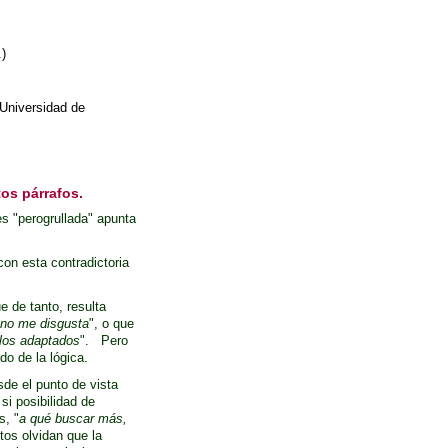
.)
 Universidad de
tos párrafos.
es "perogrullada" apunta
on esta contradictoria
e de tanto, resulta
 no me disgusta
", o que
 los adaptados
".
Pero
o de la lógica.
sde el punto de vista
 si posibilidad de
s, "
a qué buscar más,
tos olvidan que la