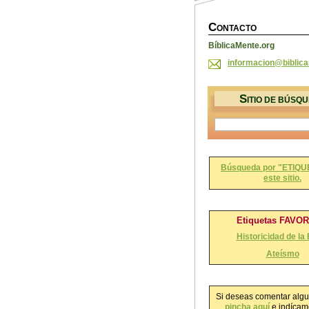
C
ONTACTO
BíblicaMente.org
informac
ion@bibl
ic
S
ITIO DE BÚSQ
Búsqueda por "ETIQU
este sitio.
Etiquetas FAVO
Historicidad de la 
Ateísmo
Si deseas comentar algu
pincha aquí
e indícame