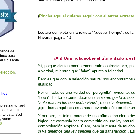
...
(
Pincha aquí si quieres seguir con el tercer extracto
Lectura completa en la revista "Nuestro Tiempo", de la
Navarra, página 40.
terios de
itnux para
¡Ah! Una nota sobre el título dado a es
 el siguiente
Sí, porque alguien podría encontrarlo contradictorio, pu
a verdad, mientras que "falaz" apunta a falsedad.
selección
.
Pero es que con la selección natural nos encontramos c
dualidad:
Por un lado, es una verdad de "perogrullo", evidente, qu
a hoy
"boba". Es tanto como decir que "s
ólo me gusta lo que
"
solo mueren los que están vivos
", o que "
sobrevivirán
ó es santo, sed
¡ojo!, hasta aquí nos estamos moviendo sólo en el mund
 toda vuestra
rito está: Sed
Y por otro, es falaz, porque de una afirmación cierta de
y santo.
lógico, se extrapola hasta convertirla en una ley natural
16
comprobación empírica. Claro, para la mente de mucho
si ya tenemos una ley sencilla que da satisfacción
". Es