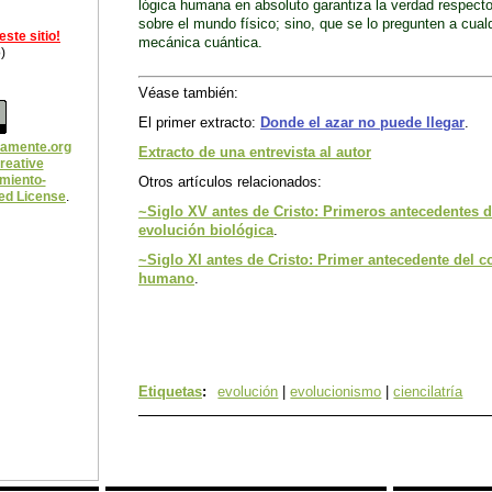
lógica humana en absoluto garantiza la verdad respecto
sobre el mundo físico; sino, que se lo pregunten a cualq
ste sitio!
mecánica cuántica.
)
Véase también:
El primer extracto:
Donde el azar no puede llegar
.
camente.org
Extracto de una entrevista al autor
reative
miento-
Otros artículos relacionados:
ed License
.
~Siglo XV antes de Cristo: Primeros antecedentes 
evolución biológica
.
~Siglo XI antes de Cristo: Primer antecedente del
humano
.
Etiquetas
:
evolución
|
evolucionismo
|
ciencilatría