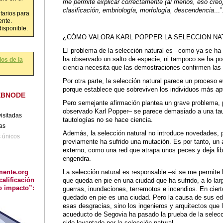
me permite explicar correctamente (al menos, eso cre
clasificación, embriología, morfología, descendencia
...”
tarios para
ente.
disponible.
¿CÓMO VALORA KARL POPPER LA SELECCION NA
El problema de la selección natural es –como ya se ha
ha observado un salto de especie, ni tampoco se ha pod
os de la
ciencia necesita que las demostraciones confirmen las
Por otra parte, la selección natural parece un proceso ev
porque establece que sobreviven los individuos más apt
EBNODE
Pero semejante afirmación plantea un grave problema
observado Karl Popper– se parece demasiado a una tau
isitadas
tautologías no se hace ciencia.
tas
Además, la selección natural no introduce novedades, 
s únicos
previamente ha sufrido una mutación. Es por tanto, un 
externo, como una red que atrapa unos peces y deja libr
engendra.
La selección natural es responsable –si se me permite 
mente.org
que queda en pie en una ciudad que ha sufrido, a lo larg
calificación
o impacto”:
guerras, inundaciones, terremotos e incendios. En ciert
quedado en pie es una ciudad. Pero la causa de sus edi
esas desgracias, sino los ingenieros y arquitectos que 
acueducto de Segovia ha pasado la prueba de la selecci
sido levantado por la selección natural.