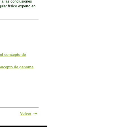
 a las conclusiones
uier físico experto en
del concepto de
 concepto de genoma
Volver