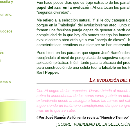
losofía y
Fué hace pocos días que os traje extracto de los párr
papel del azar en la evolución
. Ahora tocan los párra
"segunda divinidad".
 un año.
Me refiero a la selección natural. Y si le doy categoría
porque en la "mitología" del evolucionismo ateo, junto c
forman una fabulosa pareja capaz de generar a partir de
 dudosos
complejidad de la que hoy día somos testigo los human
evolucionismo ateo atribuye
a esa "pareja de dioses" 
características creativas que siempre se han reservado
Pues bien, en los párrafos que siguen José Ramón desm
rés
rebajándola al nivel de perogrullada de sugestiva expresi
l
aplicación práctica. Inútil, tanto para la eficacia del p
para construcción de una sólida teoría
falsable
en los 
Karl Popper
.
L
A EVOLUCIÓN DEL
lema o
Con El origen de las especies, Darwin brindó al mundo
sobre la ascendencia de los seres vivos y abrió un deb
extendiendo desde la biología a todas las ramas del sa
sigue siendo un fenómeno complejísimo del que se ig
más de lo que se sabe.
( Por José Ramón Ayllón en la revista "Nuestro Tiempo" 
[
SOBRE VIABILIDAD DE LA SELECCIÓ