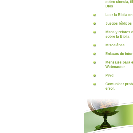
sobre ciencia, fi
Dios
Leer la Biblia en
Juegos bíblicos
Mitos y relatos
sobre la Biblia
Miscelánea
Enlaces de inte
Mensajes para e
Webmaster
Prvd
Comunicar prob
error.