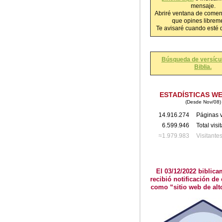
mensaje.
Abriré ventana de comen
que opines librem
Te avisaré cuando esté 
Búsqueda de versícul
Biblia.
ESTADÍSTICAS W
(Desde Nov/08)
14.916.274
Páginas v
6.599.946
Total visi
≈1.979.983
Visitante
El 03/12/2022 biblica
recibió notificación de 
como “sitio web de alt