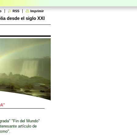
b
RSS
Imprimir
lia desde el siglo XXI
A''
grada" "Fin del Mundo"
teresante artículo de
nismo
".