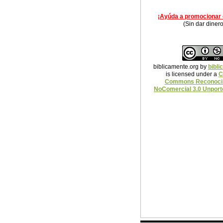
¡Ayúda a promocionar e
(Sin dar dinero
biblicamente.org
by
bibli
is licensed under a
C
Commons Reconoci
NoComercial 3.0 Unport