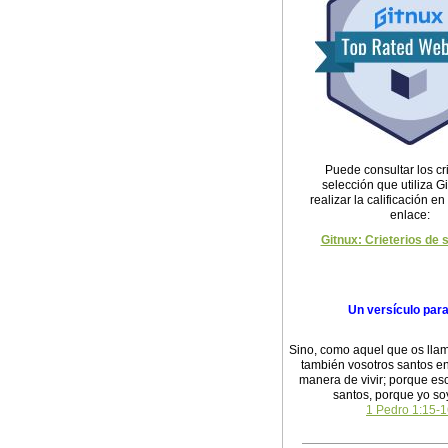
Puede consultar los cri
selección que utiliza G
realizar la calificación en
enlace:
Gitnux: Crieterios de 
Un versículo par
Sino, como aquel que os llam
también vosotros santos en
manera de vivir; porque esc
santos, porque yo so
1 Pedro 1:15-