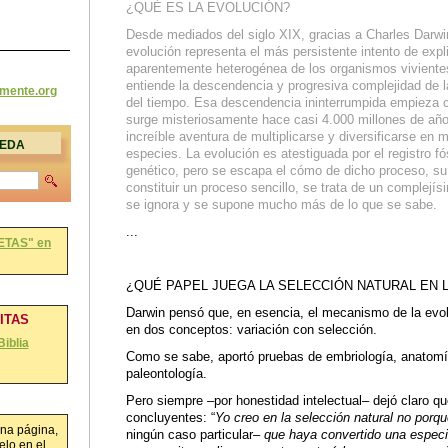
¿QUÉ ES LA EVOLUCIÓN?
Desde mediados del siglo XIX, gracias a Charles Darwin,
evolución representa el más persistente intento de expli
aparentemente heterogénea de los organismos viviente
entiende la descendencia y progresiva complejidad de l
amente
.org
del tiempo. Esa descendencia ininterrumpida empieza c
surge misteriosamente hace casi 4.000 millones de añ
increíble aventura de multiplicarse y diversificarse en 
UEDA
especies. La evolución es atestiguada por el registro fó
genético, pero se escapa el cómo de dicho proceso, s
constituir un proceso sencillo, se trata de un complejí
se ignora y se supone mucho más de lo que se sabe.
...
ETAS" en
¿QUÉ PAPEL JUEGA LA SELECCIÓN NATURAL EN 
Darwin pensó que, en esencia, el mecanismo de la evol
RITAS
en dos conceptos: variación con selección.
Biblia
Como se sabe, aportó pruebas de embriología, anatom
paleontología.
Pero siempre –por honestidad intelectual– dejó claro q
concluyentes: “
Yo creo en la selección natural no porq
na página,
ningún caso particular–
que haya convertido una especi
lo en el