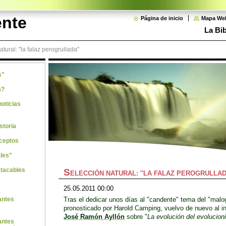
ente
Página de inicio
Mapa We
La Bib
tural: ''la falaz perogrullada''
s"
a?
noticias
storia
ceptos
les"
stacables
S
ELECCIÓN NATURAL: ''LA FALAZ PEROGRULLAD
25.05.2011 00:00
Tras el dedicar unos días al "candente" tema del "malo
antes
pronosticado por Harold Camping, vuelvo de nuevo al in
José Ramón Ayllón
sobre "
La evolución del evolucio
antes