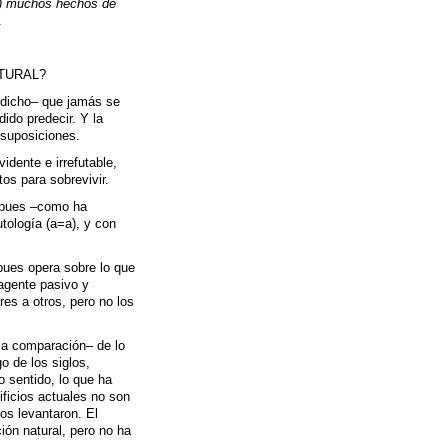
o) muchos hechos de
.
TURAL?
 dicho– que jamás se
ido predecir. Y la
 suposiciones.
idente e irrefutable,
os para sobrevivir.
, pues –como ha
tología (a=a), y con
pues opera sobre lo que
agente pasivo y
es a otros, pero no los
la comparación– de lo
o de los siglos,
o sentido, lo que ha
ficios actuales no son
los levantaron. El
ón natural, pero no ha