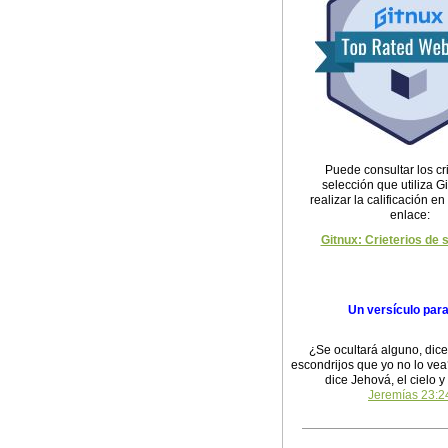
Puede consultar los cri
selección que utiliza G
realizar la calificación en
enlace:
Gitnux: Crieterios de 
Un versículo par
¿Se ocultará alguno, dic
escondrijos que yo no lo vea
dice Jehová, el cielo y 
Jeremías 23:2