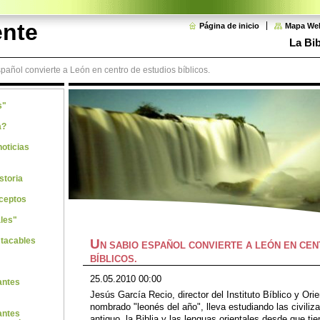
ente
Página de inicio
Mapa We
La Bib
pañol convierte a León en centro de estudios bíblicos.
s"
a?
noticias
storia
ceptos
les"
stacables
U
N SABIO ESPAÑOL CONVIERTE A LEÓN EN CEN
BÍBLICOS.
25.05.2010 00:00
antes
Jesús García Recio, director del Instituto Bíblico y Ori
nombrado "leonés del año", lleva estudiando las civili
antes
antiguo, la Biblia y las lenguas orientales desde que tie