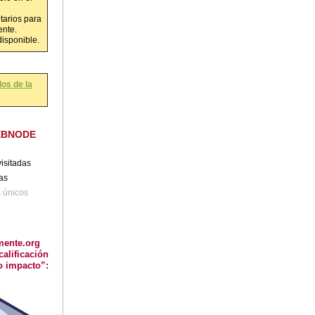
tarios para
ente.
disponible.
os de la
EBNODE
isitadas
tas
s únicos
mente.org
calificación
o impacto”: