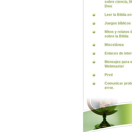
sobre ciencia, fi
Dios
Leer la Biblia en
Juegos bíblicos
Mitos y relatos
sobre la Biblia
Miscelánea
Enlaces de inte
Mensajes para e
Webmaster
Prvd
Comunicar prob
error.