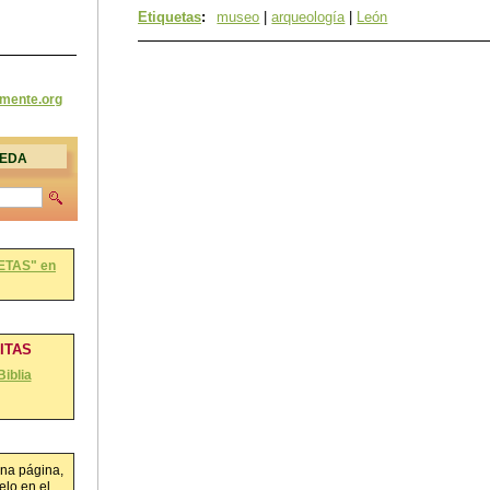
Etiquetas
:
museo
|
arqueología
|
León
amente
.org
UEDA
ETAS" en
RITAS
Biblia
na página,
lo en el