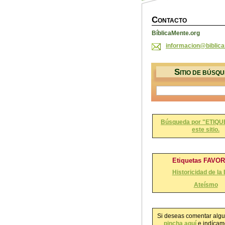
C
ONTACTO
BíblicaMente.org
informac
ion@bibl
ic
S
ITIO DE BÚSQ
Búsqueda por "ETIQU
este sitio.
Etiquetas FAVO
Historicidad de la 
Ateísmo
Si deseas comentar algu
pincha aquí
e indícame