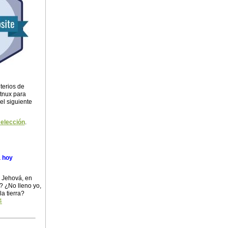
terios de
itnux para
 el siguiente
selección
.
a hoy
e Jehová, en
? ¿No lleno yo,
la tierra?
4