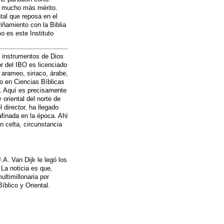
e mucho más mérito.
ntal que reposa en el
iñamiento con la Biblia
 es este Instituto
 instrumentos de Dios
or del IBO es licenciado
, arameo, siriaco, árabe,
do en Ciencias Bíblicas
. Aquí es precisamente
 oriental del norte de
 director, ha llegado
afinada en la época. Ahí
n celta, circunstancia
.A. Van Dijk le legó los
 La noticia es que,
ltimillonaria por
íblico y Oriental.