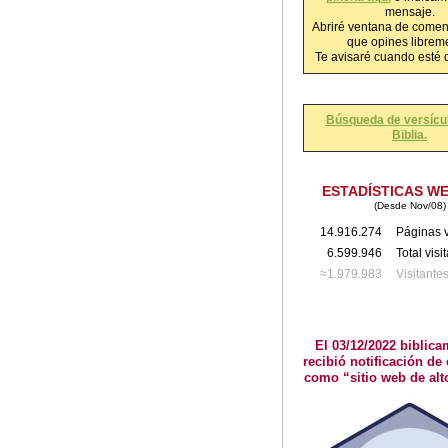
mensaje.
Abriré ventana de comen
que opines librem
Te avisaré cuando esté 
Búsqueda de versícul
Biblia.
ESTADÍSTICAS W
(Desde Nov/08)
14.916.274
Páginas v
6.599.946
Total visi
≈1.979.983
Visitante
El 03/12/2022 biblica
recibió notificación de 
como “sitio web de alt