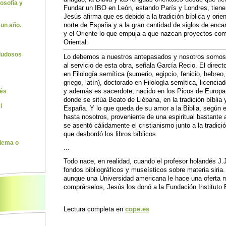
losofía y
Fundar un IBO en León, estando París y Londres, tien
Jesús afirma que es debido a la tradición bíblica y orie
norte de España y a la gran cantidad de siglos de encar
 un año.
y el Oriente lo que empuja a que nazcan proyectos como
Oriental.
 dudosos
Lo debemos a nuestros antepasados y nosotros somos
al servicio de esta obra, señala García Recio. El direct
en Filología semítica (sumerio, egipcio, fenicio, hebreo
griego, latín), doctorado en Filología semítica, licencia
y además es sacerdote, nacido en los Picos de Europa
rés
donde se sitúa Beato de Liébana, en la tradición bíblia y
l
España. Y lo que queda de su amor a la Biblia, según el
hasta nosotros, proveniente de una espiritual bastante 
se asentó cálidamente el cristianismo junto a la tradició
que desbordó los libros bíblicos.
lema o
...
Todo nace, en realidad, cuando el profesor holandés J.J
fondos bibliográficos y museísticos sobre materia siria.
aunque una Universidad americana le hace una oferta mu
comprárselos, Jesús los donó a la Fundación Instituto B
Lectura completa en
cope.es