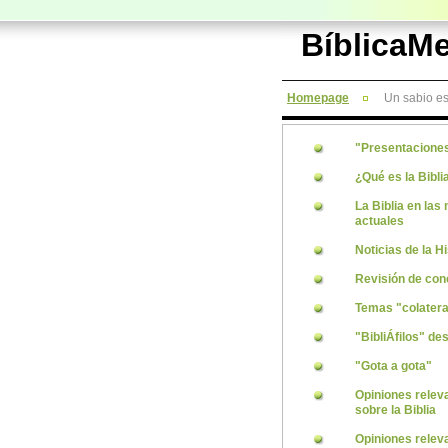
BíblicaM
Homepage
Un sabio es
"Presentacione
¿Qué es la Bibli
La Biblia en las 
actuales
Noticias de la Hi
Revisión de con
Temas "colatera
"BibliÁfilos" de
"Gota a gota"
Opiniones relev
sobre la Biblia
Opiniones relev