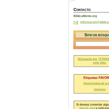
C
ONTACTO
BíblicaMente.org
informac
ion@bibl
ic
S
ITIO DE BÚSQ
Búsqueda por "ETIQU
este sitio.
Etiquetas FAVO
Historicidad de la 
Ateísmo
Si deseas comentar algu
pincha aquí
e indícame