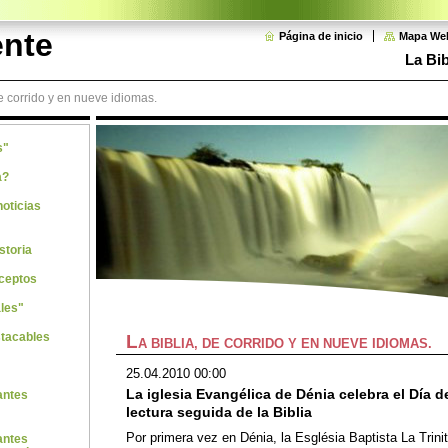
ente
Página de inicio
Mapa We
La Bib
de corrido y en nueve idiomas.
s"
a?
noticias
storia
ceptos
les"
stacables
L
A BIBLIA, DE CORRIDO Y EN NUEVE IDIOMAS.
25.04.2010 00:00
La iglesia Evangélica de Dénia celebra el Día d
antes
lectura seguida de la Biblia
Por primera vez en Dénia, la Església Baptista La Trini
antes