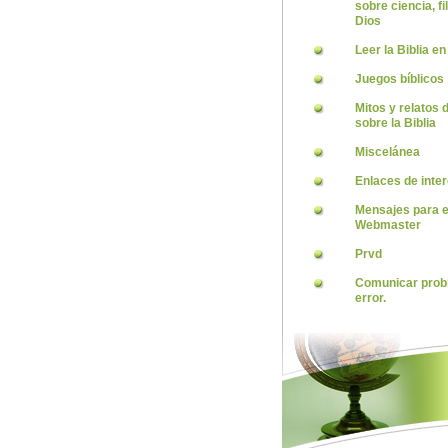
sobre ciencia, fi
Dios
Leer la Biblia en
Juegos bíblicos
Mitos y relatos
sobre la Biblia
Miscelánea
Enlaces de inte
Mensajes para e
Webmaster
Prvd
Comunicar prob
error.