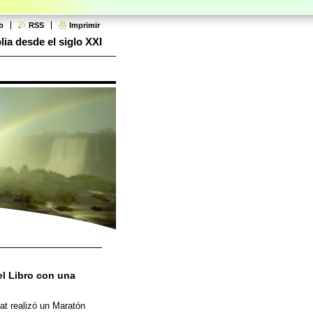
b
RSS
Imprimir
lia desde el siglo XXI
el Libro con una
tat realizó un Maratón