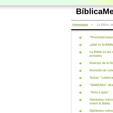
BíblicaM
Homepage
La Biblia, 
"Presentacione
¿Qué es la Bibli
La Biblia en las 
actuales
Noticias de la Hi
Revisión de con
Temas "colatera
"BibliÁfilos" de
"Gota a gota"
Opiniones relev
sobre la Biblia
Opiniones relev