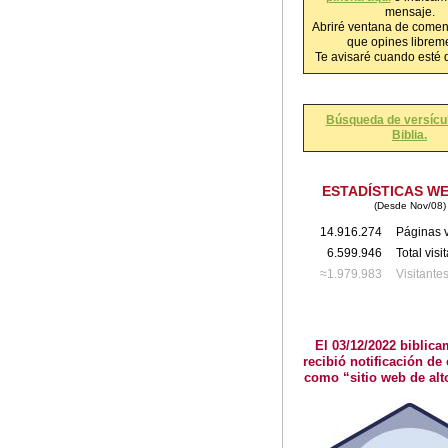
mensaje.
Abriré ventana de comen
que opines librem
Te avisaré cuando esté 
Búsqueda de versícul
Biblia.
ESTADÍSTICAS W
(Desde Nov/08)
14.916.274
Páginas v
6.599.946
Total visi
≈1.979.983
Visitante
El 03/12/2022 biblica
recibió notificación de 
como “sitio web de alt