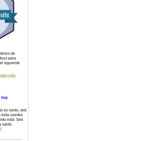
terios de
itnux para
 el siguiente
selección
.
a hoy
ó es santo, sed
 toda vuestra
rito está: Sed
y santo.
16