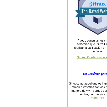
Puede consultar los cri
selección que utiliza G
realizar la calificación en
enlace:
Gitnux: Crieterios de 
Un versículo par
Sino, como aquel que os llam
también vosotros santos en
manera de vivir; porque esc
santos, porque yo so
1 Pedro 1:15-