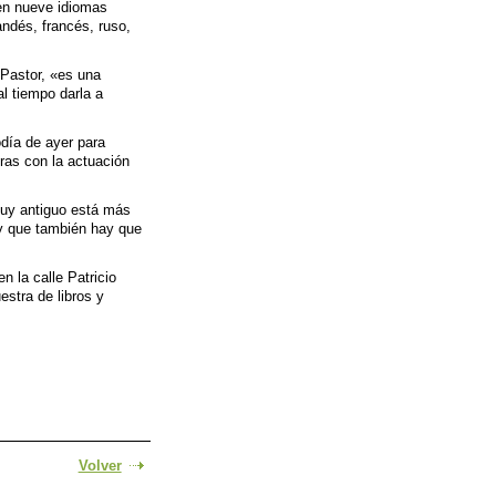
 en nueve idiomas
andés, francés, ruso,
 Pastor, «es una
al tiempo darla a
odía de ayer para
oras con la actuación
 muy antiguo está más
 y que también hay que
en la calle Patricio
stra de libros y
Volver