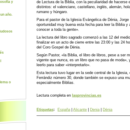
de Lectura de la Biblia, con la peculiaridad de hacerse
losofía y
distintos: el valenciano, castellano, inglés, alemán, hol
rumano y húngaro.
 un año.
Para el pastor de la Iglesia Evángelica de Dénia, Jorge
oportunidad muy buena esta fecha para leer la Biblia y 
conocer a toda la gente».
 dudosos
La lectura del libro sagrado comenzó a las 12 del medi
finalizar en un acto de cierre entre las 23:00 y las 24 h
del Coro Gospel de Dénia.
rés
Según Pastor, «la Biblia, el libro de libros, pese a ser
vigente que nunca, es un libro que no pasa de moda»,
l
leerlo para saber «interpretarlo».
Esta lectura tuvo lugar en la sede central de la Iglesia, 
Ferrándiz número 30, donde también se expuso una mue
especialmente Biblias.
lema o
Lectura completa en
lasprovincias.es
Etiquetas
:
España
|
Alicante
|
Denia
|
Dénia