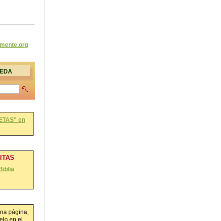
amente
.org
UEDA
ETAS" en
RITAS
Biblia
na página,
lo en el