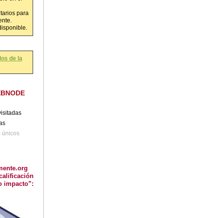
tarios para
ente.
disponible.
os de la
EBNODE
isitadas
tas
s únicos
mente.org
calificación
o impacto”: