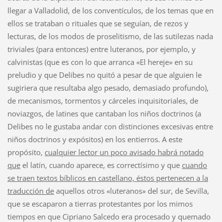
llegar a Valladolid, de los conventículos, de los temas que en
ellos se trataban o rituales que se seguían, de rezos y
lecturas, de los modos de proselitismo, de las sutilezas nada
triviales (para entonces) entre luteranos, por ejemplo, y
calvinistas (que es con lo que arranca «El hereje» en su
preludio y que Delibes no quitó a pesar de que alguien le
sugiriera que resultaba algo pesado, demasiado profundo),
de mecanismos, tormentos y cárceles inquisitoriales, de
noviazgos, de latines que cantaban los niños doctrinos (a
Delibes no le gustaba andar con distinciones excesivas entre
niños doctrinos y expósitos) en los entierros. A este
propósito,
cualquier lector un poco avisado habrá notado
que
el latín, cuando aparece, es correctísimo y que
cuando
se traen textos bíblicos en castellano, éstos pertenecen a la
traducción de
aquellos otros «luteranos» del sur, de Sevilla,
que se escaparon a tierras protestantes por los mimos
tiempos en que Cipriano Salcedo era procesado y quemado